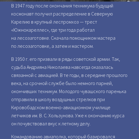
В 1947 году после окончания техникума будущий
космонавт получил распределение в Северную
Карелию в крупный леспромхоз — трест
«Южнокареллес», где три года работал
на лесозаготовке. Сначала помощником мастера
по лесозаготовке, а затем и мастером.
В 1950 г. его призвали в ряды советской армии. Так,
судьба Андрияна Николаева навсегда оказалась
связанной с авиацией. В те годы, в середине прошлого
века, на срочной службе было немного парней,
окончивших техникум. Молодого чувашского паренька
отправили в школу воздушных стрелков при
Кировобадском военно-авиационном училище
летчиков им. В. С. Хользунова. Уже к окончанию курса
он почувствовал вкус к летному делу.
Командованию авиаполка, который базировался