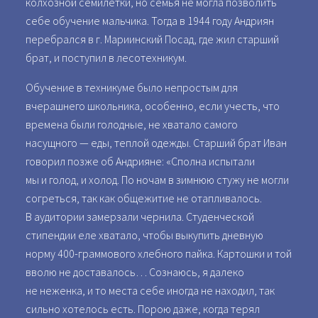
колхозной семилетки, но семья не могла позволить
себе обучение мальчика. Тогда в 1944 году Андриян
перебрался в г. Мариинский Посад, где жил старший
брат, и поступил в лесотехникум.
Обучение в техникуме было непростым для
вчерашнего школьника, особенно, если учесть, что
времена были голодные, не хватало самого
насущного — еды, теплой одежды. Старший брат Иван
говорил позже об Андрияне: «Сполна испытали
мы и голод, и холод. По ночам в зимнюю стужу не могли
согреться, так как общежитие не отапливалось.
В аудитории замерзали чернила. Студенческой
стипендии еле хватало, чтобы выкупить дневную
норму 400-граммового хлебного пайка. Картошки и той
вволю не доставалось… Сознаюсь, я далеко
не неженка, и то места себе иногда не находил, так
сильно хотелось есть. Порою даже, когда терял