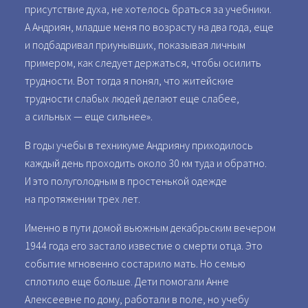
присутствие духа, не хотелось браться за учебники.
А Андриян, младше меня по возрасту на два года, еще
и подбадривал приунывших, показывая личным
примером, как следует держаться, чтобы осилить
трудности. Вот тогда я понял, что житейские
трудности слабых людей делают еще слабее,
а сильных — еще сильнее».
В годы учебы в техникуме Андрияну приходилось
каждый день проходить около 30 км туда и обратно.
И это полуголодным в простенькой одежде
на протяжении трех лет.
Именно в пути домой вьюжным декабрьским вечером
1944 года его застало известие о смерти отца. Это
событие мгновенно состарило мать. Но семью
сплотило еще больше. Дети помогали Анне
Алексеевне по дому, работали в поле, но учебу