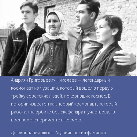
Андриян Григорьевич Николаев — легендарный
космонавт из Чувашии, который вошел в первую
тройку советских людей, покоривших космос. В
истории известен как первый космонавт, который
работал на орбите без скафандра и участвовал в
военном эксперименте в космосе.
До окончания школы Андриян носил фамилию