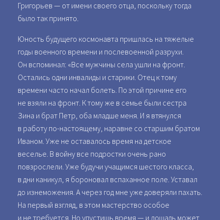
Григорьев — от имени своего отца, поскольку тогда
было так принято.
Юность будущего космонавта пришлась на тяжелые
годы военного времени и послевоенной разрухи.
Он вспоминал: «Все мужчины села ушли на фронт.
Остались одни инвалиды и старики. Отец к тому
времени часто начал болеть. По этой причине его
не взяли на фронт. К тому же в семье были сестра
Зина и брат Петр, оба младше меня. И я втянулся
в работу по-настоящему, наравне со старшим братом
Иваном. Уже не оставалось время на детское
веселье. В войну все подростки очень рано
повзрослели. Уже будучи учащимся шестого класса,
в дни каникул, я бороновал вспаханное поле. Уставал
до изнеможения. А через год мне уже доверяли пахать.
На первый взгляд, в этом мастерство особое
и не требуется. Но упустишь время — и лошадь может