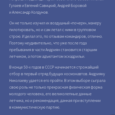
Гулаев и Евгений Савицкий, Андрей Боровой
и Александр Колдунов.
Он не только изучил их воздушный «почерк», манеру
пилотировать, но и сам летал с ними в групповом
строю. И делал это, по отзывам командиров, отлично.
Поэтому неудивительно, что уже после года
пребывания в части Андриян становится старшим
летчиком, а потом адъютантом эскадрильи.
В конце 50-х годов в СССР начинается строжайший
отбор в первый отряд будущих космонавтов. Андрияну
Николаеву удается его пройти. В этом выборе сыграла
свою роль не только прекрасная физическая форма
молодого человека, его великолепные данные
летчика, но и рекомендация, данная при вступлении
в коммунистическую партию.